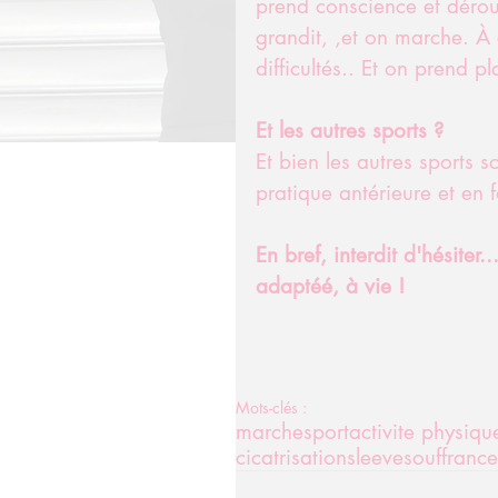
prend conscience et déroul
grandit, ,et on marche. À 
difficultés.. Et on prend pl
Et les autres sports ?
Et bien les autres sports s
pratique antérieure et en 
En bref, interdit d'hésiter
adaptéé, à vie ! 
Mots-clés :
marche
sport
activite physiq
cicatrisation
sleeve
souffrance