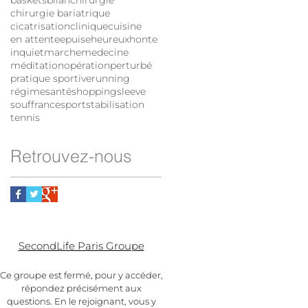
baskets
bilan
chirurgie
chirurgie bariatrique
cicatrisation
clinique
cuisine
en attente
epuise
heureux
honte
inquiet
marche
medecine
méditation
opération
perturbé
pratique sportive
running
régime
santé
shopping
sleeve
souffrance
sport
stabilisation
tennis
Retrouvez-nous
SecondLife Paris Groupe
Ce groupe est fermé, p
our y accéder,
répondez précisément aux
questions. En le rejoignant, vous y