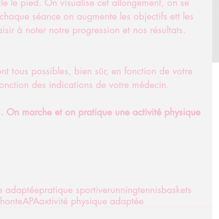
e le pied. On visualise cet allongement, on se 
chaque séance on augmente les objectifs ett les 
aisir à noter notre progression et nos résultats. 
ont tous possibles, bien sûr, en fonction de votre 
fonction des indications de votre médecin. 
.... On marche et on pratique une activité physique 
ue adaptée
pratique sportive
running
tennis
baskets
honte
APA
axtivité physique adaptée