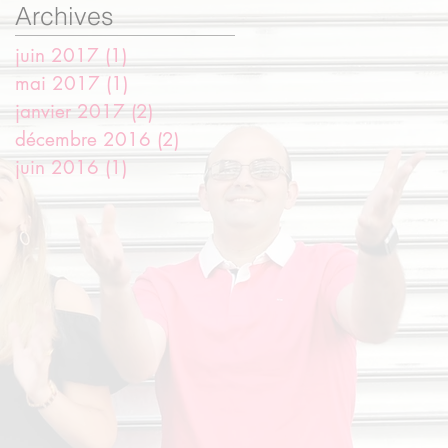
Archives
juin 2017
(1)
1 post
mai 2017
(1)
1 post
janvier 2017
(2)
2 posts
décembre 2016
(2)
2 posts
juin 2016
(1)
1 post