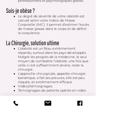
professionnels et psychologiques graves.
Suis-je obèse ?
Le degré de sévérité de votre obésité est
calculé selon votre Indice de Masse
Corporelle (IMC). Il permet d’estimer l’excès
de masse grasse dans le corps et de définir
la corpulence.
La Chirurgie, solution ultime
L’obésité est un fléau extrêmement
répandu, surtout dans les pays développés.
Malgré les progrès de la médecine, le seul
moyen de combattre l’obésité, une fois que
celle-ci est suffisamment sévère, reste la
chirurgie.
L’approche chirurgicale, appelée
chirurgie
bariatrique
, a fait ses preuves, elle est peu
risquée, et extrêmement efficace.
Vidéos/témoignages
Témoignages de patients opérés en vidéo
Calculez votre IMC
Haut de page