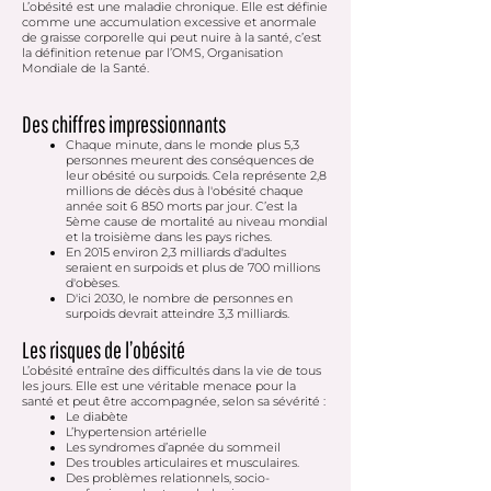
L’obésité est une maladie chronique. Elle est définie
comme une accumulation excessive et anormale
de graisse corporelle qui peut nuire à la santé, c’est
la définition retenue par l’OMS, Organisation
Mondiale de la Santé.
Des chiffres impressionnants
Chaque minute, dans le monde plus 5,3
personnes meurent des conséquences de
leur obésité ou surpoids. Cela représente 2,8
millions de décès dus à l'obésité chaque
année soit 6 850 morts par jour. C’est la
5ème cause de mortalité au niveau mondial
et la troisième dans les pays riches.
En 2015 environ 2,3 milliards d'adultes
seraient en surpoids et plus de 700 millions
d'obèses.
D'ici 2030, le nombre de personnes en
surpoids devrait atteindre 3,3 milliards.
Les risques de l’obésité
L’obésité entraîne des difficultés dans la vie de tous
les jours. Elle est une véritable menace pour la
santé et peut être accompagnée, selon sa sévérité :
Le diabète
L’hypertension artérielle
Les syndromes d’apnée du sommeil
Des troubles articulaires et musculaires.
Des problèmes relationnels, socio-