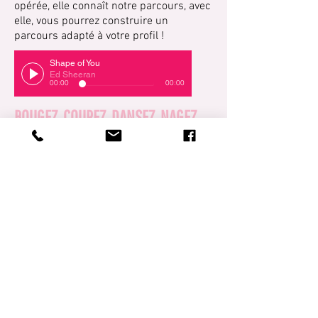
opérée, elle connaît notre parcours, avec
elle, vous pourrez construire un
parcours adapté à votre profil !
Shape of You
Ed Sheeran
00:00
00:00
BOUGEZ, COUREZ, DANSEZ, NAGEZ,
VIVEZ !
Haut de page
Contactez-nous au
06 86 85 24 35
contact@secondlifeparis.org
SecondLife Paris Groupe
Ce groupe est fermé, p
our y accéder,
répondez précisément aux questions. En
le rejoignant, vous y retrouverez une
communauté active depuis plus de 5 ans,
soudée, présente pour tous les moments