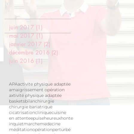
juin 2017
(1)
1 post
mai 2017
(1)
1 post
janvier 2017
(2)
2 posts
décembre 2016
(2)
2 posts
juin 2016
(1)
1 post
APA
activite physique adaptée
amaigrissement opération
axtivité physique adaptée
baskets
bilan
chirurgie
chirurgie bariatrique
cicatrisation
clinique
cuisine
en attente
epuise
heureux
honte
inquiet
marche
medecine
méditation
opération
perturbé