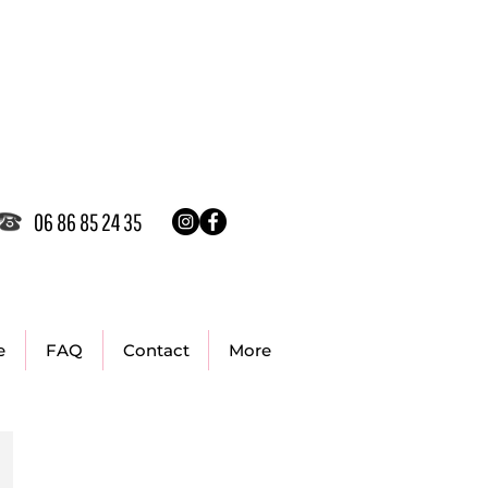
06 86 85 24 35
e
FAQ
Contact
More