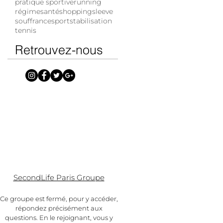
pratique sportive
running
régime
santé
shopping
sleeve
souffrance
sport
stabilisation
tennis
Retrouvez-nous
SecondLife Paris Groupe
Ce groupe est fermé, p
our y accéder,
répondez précisément aux
questions. En le rejoignant, vous y